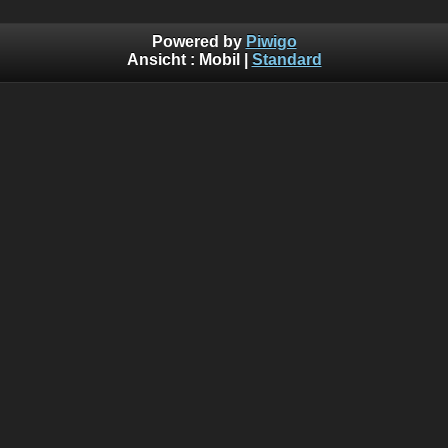
Powered by
Piwigo
Ansicht :
Mobil
|
Standard
Wichtiger Hinweis
Um die Privatsphäre und Rechte zu schützen, sind viele der Bilder in 
nicht für die Öffentlichkeit zugänglich. Um diese Bilder aufzurufen 
Registrierung notwendig und wird auf Anfrage manuell durch uns frei
Für die Anfrage benutzen Sie bitte das Kontaktformular und ge
Kommentarfeld den Grund für die Registrierung ein und Ihre persönl
um die Anfrage zuzuordnen zu können und um auch damit eine unbe
Registrierung ausschließen zu können.
Des Weiteren sind alle Bilder, sobald sie in der Galerie hochgeladen 
einem Wasserzeichen versehen, auch solche die nicht von uns pe
gemacht wurden. Es dient zum Schutz der Bilder wenn diese im Int
Einverstandnis durch uns oder dem Autor des Bildes irgendwo un
auftauchen.
© 2022 H&H Familienverwaltungs GbR - Familie Horáček. Alle Rechte 