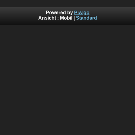
Powered by
Piwigo
Ansicht :
Mobil
|
Standard
Wichtiger Hinweis
Um die Privatsphäre und Rechte zu schützen, sind viele der Bilder in 
nicht für die Öffentlichkeit zugänglich. Um diese Bilder aufzurufen 
Registrierung notwendig und wird auf Anfrage manuell durch uns frei
Für die Anfrage benutzen Sie bitte das Kontaktformular und ge
Kommentarfeld den Grund für die Registrierung ein und Ihre persönl
um die Anfrage zuzuordnen zu können und um auch damit eine unbe
Registrierung ausschließen zu können.
Des Weiteren sind alle Bilder, sobald sie in der Galerie hochgeladen 
einem Wasserzeichen versehen, auch solche die nicht von uns pe
gemacht wurden. Es dient zum Schutz der Bilder wenn diese im Int
Einverstandnis durch uns oder dem Autor des Bildes irgendwo un
auftauchen.
© 2022 H&H Familienverwaltungs GbR - Familie Horáček. Alle Rechte 