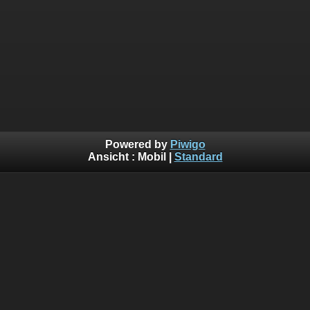
Powered by
Piwigo
Ansicht :
Mobil
|
Standard
Wichtiger Hinweis
Um die Privatsphäre und Rechte zu schützen, sind viele der Bilder in 
nicht für die Öffentlichkeit zugänglich. Um diese Bilder aufzurufen 
Registrierung notwendig und wird auf Anfrage manuell durch uns frei
Für die Anfrage benutzen Sie bitte das Kontaktformular und ge
Kommentarfeld den Grund für die Registrierung ein und Ihre persönl
um die Anfrage zuzuordnen zu können und um auch damit eine unbe