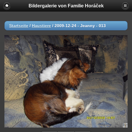
Bildergalerie von Familie Horáček
Startseite
/
Haustiere
/
2009-12-24 - Jeanny - 013