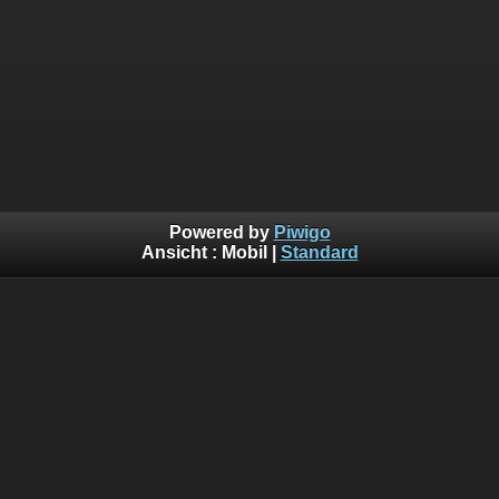
Powered by
Piwigo
Ansicht :
Mobil
|
Standard
Wichtiger Hinweis
Um die Privatsphäre und Rechte zu schützen, sind viele der Bilder in 
nicht für die Öffentlichkeit zugänglich. Um diese Bilder aufzurufen 
Registrierung notwendig und wird auf Anfrage manuell durch uns frei
Für die Anfrage benutzen Sie bitte das Kontaktformular und ge
Kommentarfeld den Grund für die Registrierung ein und Ihre persönl
um die Anfrage zuzuordnen zu können und um auch damit eine unbe